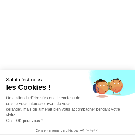
LA FFEC
NOS PARTENAIRES
NOS ADHÉRENTS
NOS ACTUALITÉS
NOS MÉTIERS
NOUS CONTACTER
EXTRANET
DEVENEZ ADHÉRENT
Linked'in
X
Tiktok
© DESIGNED BY
FROM ROSWELL
, DEVELOPED BY
APSULIS