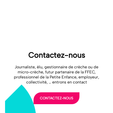
28 mars 2024 – Communiqué commun Anem, Fedesap, Fehap,
Ffec, Hexopée, Mutualité Francaise, Nexem à télécharger ici :
https://www.ff-entreprises-creches.com/app/uploads/2024/04/2024-
03-28–cp-revalorisation-petite-enfance-v02.pdf
2024 03 28 _CP Revalorisation petite enfance-v02
Télécharger
Contactez-nous
Journaliste, élu, gestionnaire de crèche ou de
micro-crèche, futur partenaire de la FFEC,
professionnel de la Petite Enfance, employeur,
collectivité, … entrons en contact
CONTACTEZ-NOUS