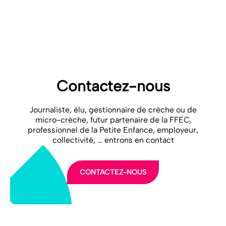
leurs prises de position et leurs expressions publiques, afin de
garantir la sérénité́ des travaux et la crédibilité́ des investigations.
»
2024 04 10 – CP post-CEC secteur privé
Télécharger
Contactez-nous
Journaliste, élu, gestionnaire de crèche ou de
micro-crèche, futur partenaire de la FFEC,
professionnel de la Petite Enfance, employeur,
collectivité, … entrons en contact
CONTACTEZ-NOUS