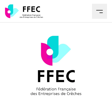
M
LA FFEC