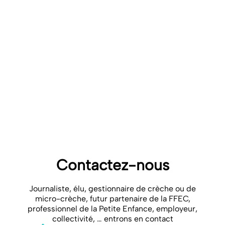
sus de la réglementation strictement identique pour toutes les
crèches publiques et privées, associations ou entreprises, ont choisi
de s’appliquer une
Charte éthique
rappelant leurs engagements
notamment pour la bientraitance des professionnels de crèches et la
qualité d’accueil des enfants.
« Aimer faire mieux sera toujours le guide de notre action, pour les
enfants, les parents et nos équipes »
[1]
La FFEC rappelle que l’entreprise People & Baby n’est plus
adhérente depuis 2011 de la FFEC et qu’elle est désormais membre
de la Fédération du service aux particuliers (
FESP
)
2026 01 12 – CP Edumiam x FFEC VF
Télécharger
Contactez-nous
Journaliste, élu, gestionnaire de crèche ou de
micro-crèche, futur partenaire de la FFEC,
professionnel de la Petite Enfance, employeur,
collectivité, … entrons en contact