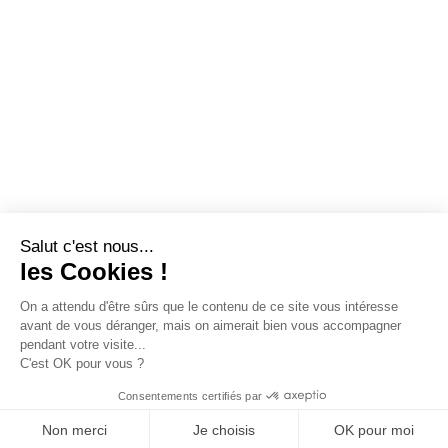
LA FFEC
NOS PARTENAIRES
NOS ADHÉRENTS
NOS ACTUALITÉS
NOS MÉTIERS
NOUS CONTACTER
EXTRANET
DEVENEZ ADHÉRENT
Linked'in
X
Tiktok
© DESIGNED BY
FROM ROSWELL
, DEVELOPED BY
APSULIS
MENTIONS LÉGALES