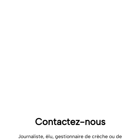
Le
post Tiktok
Le
post Linkedin
Et si vous êtes, vous aussi, actifs sur TikTok, signalez-vous ! Nous
serons ravis de vous suivre et d’interagir avec vos publications !
Bien cordialement,
L’équipe de la FFEC
(Elsa et Caroline)
Pour nous contacter concernant le Jeu-Concours :
contact@ff-
entreprises-creches.com
Jeu-Concours Nov 25 – affiche à imprimer
Télécharger
2025 10 01 Règlement intérieur Jeu Concours Campagne Valo
VF
Télécharger
25 11 – autorisation droit à l’image – MAJEUR – V2
Télécharger
20250515 Tuto enregistrement ConcoursTikTokFFEC VF
Télécharger
Contactez-nous
Journaliste, élu, gestionnaire de crèche ou de