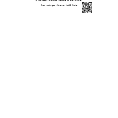
LA FFEC
20 Octobre 2025
Lundi 10 novembre à 10h, la FFEC lance la 3ème édition du
grand JEU-CONCOURS
« Choisis la Petite Enfance » sur Tiktok
ème
Ce concours entre dans le cadre de la 5
campagne de valorisation
des métiers de la Petite Enfance organsiée par la FFEC du 10 au 28
novembre 2025 (mail à venir)
Suite au succès des 2ères éditions (nov 24 et juin 25), nous lançons
l’édition #3 du Jeu-Concours de la FFEC sur Tiktok pour valoriser les
métiers de la Petite Enfance !