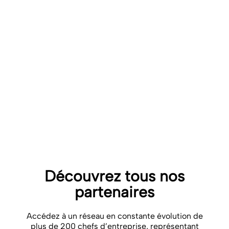
La FFEC relaie le défi depuis 2023 à l’ensemble des
entreprises de crèches et de micro-crèches
adhérentes afin de sensibiliser les familles des enfants
accueillis aux dangers des écrans.
Pour les aider dans cette action, la commission Qualité
Petite Enfance a adapté un guide à destination des
familles à retrouver
sur le site de l’association
.
VOIR LE SITE
DÉTAIL DU PARTENARIAT
Découvrez tous nos
partenaires
Accédez à un réseau en constante évolution de
plus de 200 chefs d’entreprise, représentant