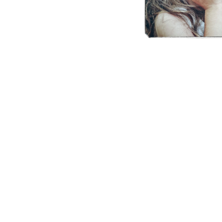
rançaise des Entreprises de Crèches constate le ralentisseme
use et pragmatique pour la petite enfance.
 créées
 – novembre 2019
est enfin disponible
[i]
. Pour la
cinquième ann
laces par rapport à 2017).