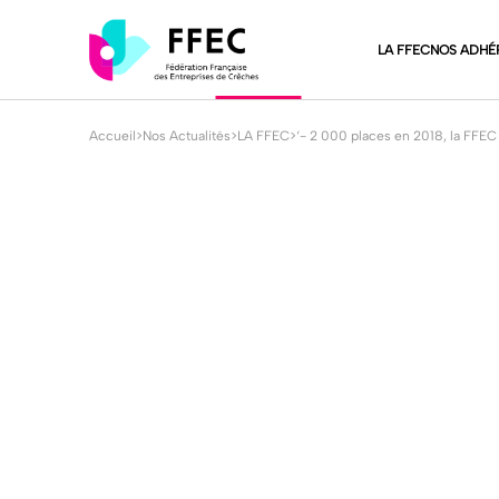
LA FFEC
NOS ADHÉ
Accueil
>
Nos Actualités
>
LA FFEC
>
‘- 2 000 places en 2018, la FFEC
LA FFEC