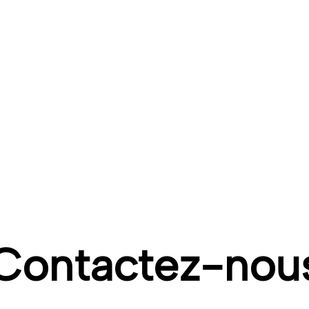
eprises privées. Dans l’intérêt de l’enfant et pour toujours r
es institutionnels et publics pour dynamiser la politique socia
4 – novembre 2019 – téléchargeable ici :
/observatoire_petite_enfance/2019_LETTRE%20ONAPE_version_f
Contactez-nou