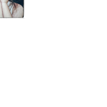
nt dramatique de la création de places de crèches. Elle
ée
consécutive,
les ouvertures de places de crèche chutent