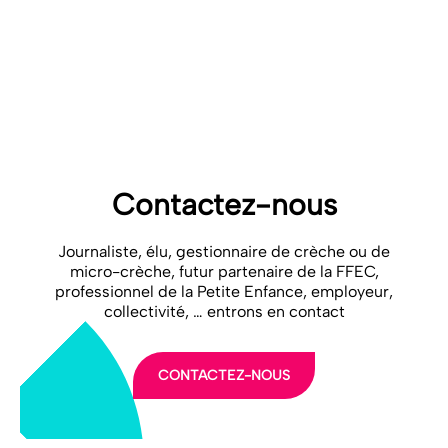
naviguer plus vite et plus aisément dans un monde en profonde
mutation. Nous leur apportons l’inspiration nécessaire à la prise de
décisions stratégiques. Nous sommes Game Changers.
Toute l’actualité Ipsos :
www.ipsos.com/fr-fr
FFEC-IPSOS_Communiqué presse 2026_VDef
Télécharger
Contactez-nous
Journaliste, élu, gestionnaire de crèche ou de
micro-crèche, futur partenaire de la FFEC,
professionnel de la Petite Enfance, employeur,
collectivité, … entrons en contact
CONTACTEZ-NOUS