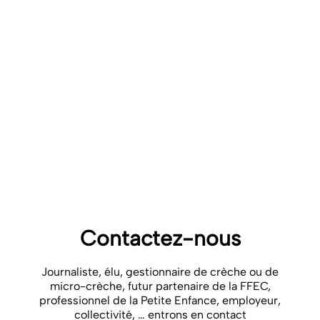
[3]
https://www.caf.fr/sites/default/files/cnaf/Documents/Dser/ob
er
[4]
EY, 1
baromètre économique de la Petite Enfance 
https://www.ff-entreprises-creches.com/app/uploads/2020/01/2019-
11-1er-baro-eco-petite-enfance-.pdf
[5]
Jorge Luis García, James J. Heckman, et al., “The Life-cycle
Benefits of an Influential Early Childhood Program”, NBER Working
paper, décembre 2016. Cette évaluation est faite quand les enfants
participant au programme ont atteint l’âge de 35 ans.
2022-livret-11-propositions-ffec
Télécharger
2022 01 18 – CP 11 propositions
Télécharger
Contactez-nous
Journaliste, élu, gestionnaire de crèche ou de
micro-crèche, futur partenaire de la FFEC,
professionnel de la Petite Enfance, employeur,
collectivité, … entrons en contact