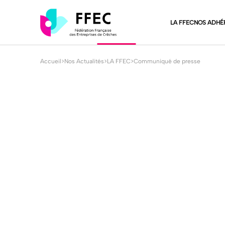
LA FFEC
NOS ADHÉ
Accueil
>
Nos Actualités
>
LA FFEC
>
Communiqué de presse
LA FFEC
15 Mars 2015