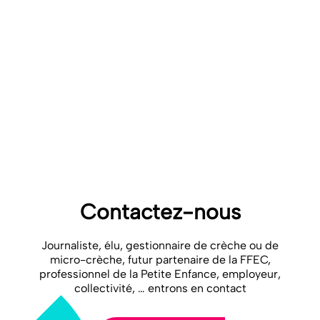
ALLOCATIONS FAMILIALES
MINISTÈRE DE LA SANTÉ, DES
FAMILLES, DE L’AUTONOMIE ET DES
PERSONNES HANDICAPÉES
Contactez-nous
Journaliste, élu, gestionnaire de crèche ou de
micro-crèche, futur partenaire de la FFEC,
professionnel de la Petite Enfance, employeur,
collectivité, … entrons en contact