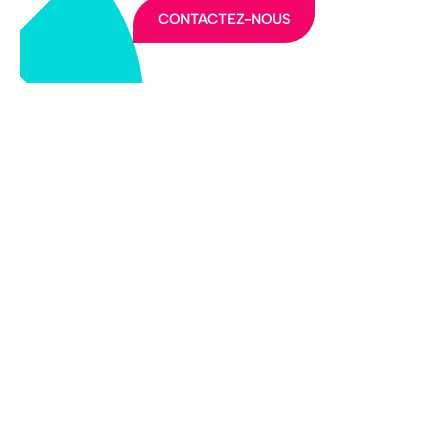
CONTACTEZ-NOUS
LA FFEC
NOS PARTENAIRES
NOS ADHÉRENTS
NOS ACTUALITÉS
NOS MÉTIERS
NOUS CONTACTER
EXTRANET
DEVENEZ ADHÉRENT